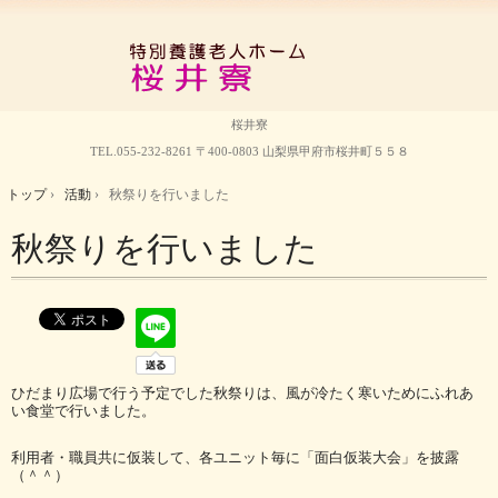
桜井寮
TEL.
055-232-8261
〒400-0803 山梨県甲府市桜井町５５８
トップ
›
活動
›
秋祭りを行いました
秋祭りを行いました
ひだまり広場で行う予定でした秋祭りは、風が冷たく寒いためにふれあ
い食堂で行いました。
利用者・職員共に仮装して、各ユニット毎に「面白仮装大会」を披露
（＾＾）