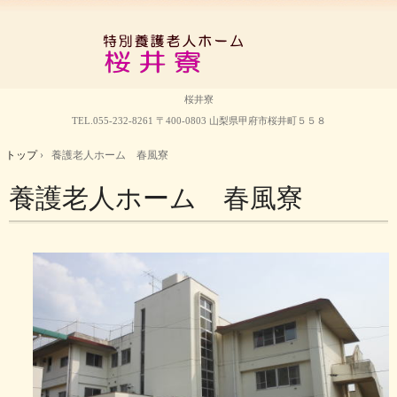
桜井寮
TEL.
055-232-8261
〒400-0803 山梨県甲府市桜井町５５８
トップ
›
養護老人ホーム 春風寮
養護老人ホーム 春風寮