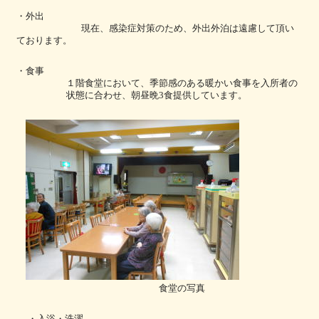
・外出
現在、感染症対策のため、外出外泊は遠慮して頂い
ております。
・食事
食堂において、季節感のある暖かい食事を入所者の
１階
状態に合わせ、朝昼晩
食提供し
3
ています。
食堂の写真
・入浴・洗濯