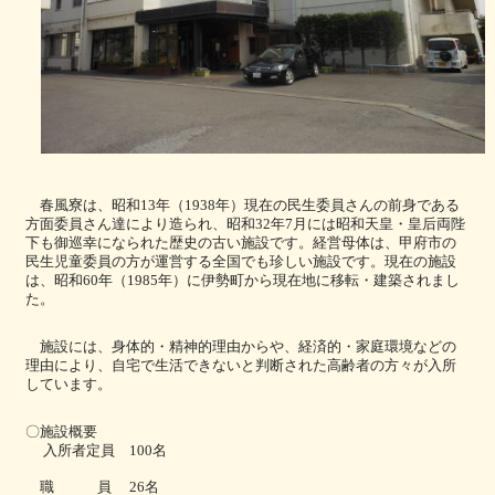
春風寮は、昭和
年（
年）現在の民生委員さんの前身である
13
1938
方面委員さん達により造られ、昭和
年
月には昭和天皇・皇后両陛
32
7
下も御巡幸になられた歴史の古い施設です。経営母体は、甲府市の
民生児童委員の方が運営する全国でも珍しい施設です。現在の施設
は、昭和
年（
年）に伊勢町から現在地に移転・建築されまし
60
1985
た。
施設には、身体的・精神的理由からや、経済的・家庭環境などの
理由により、自宅で生活できないと判断された高齢者の方々が入所
しています。
〇施設概要
入所者定員
名
100
職 員
名
26