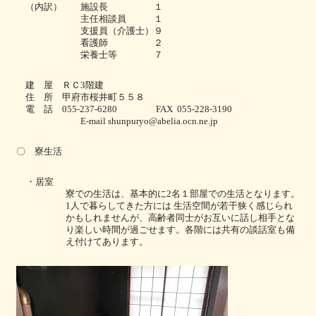
（内訳） 施設長 １
主任相談員 １
支援員（介護士）９
看護師 ２
栄養士等 ７
建 屋 ＲＣ
階建
3
住 所 甲府市桜井町５５８
電 話
055-237-6280
FAX
055-228-3190
E-mail
shunpuryo@abelia.ocn.ne.jp
〇 寮生活
・居室
寮での生活は、基本的に
名１部屋での生活となります。
2
人で暮らしてきた方には
生活空間が若干狭く感じられ
1
かもしれませんが、高齢者同士がお互いに話し相手とな
り楽しい時間が過ごせます。各階には共有の談話室も備
え付けてあります。