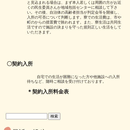
と見込まれる場合は、まず本人
若しくは周囲の方がお近
くの民生委員さんか地域包括センターに相談して下さ
い。その
後、自治体の高齢者担当が判定会等を開催し、
入所の可否について判断します。
寮での生活費は、市や
町のからの措置費で賄われます。また、寮生活は共同生
活ですの
で施設の決まりを守った規則正しい生活をして
いただきます。
〇契約入所
自宅での生活が困難になった方や他施設への入所
待ちなど、随時ご相談を受け付けております。
＊
契約入所料金表